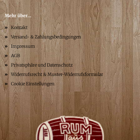
Mehr über...
Kontakt
Versand- & Zahlungsbedingungen
Impressum
AGB
Privatsphäre und Datenschutz
Widerrufsrecht & Muster-Widerrufsformular
Cookie Einstellungen