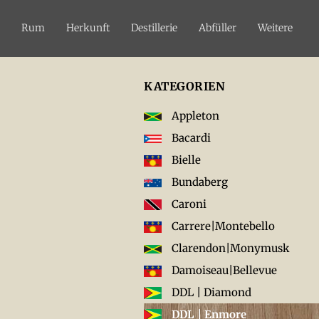
Rum
Herkunft
Destillerie
Abfüller
Weitere
KATEGORIEN
Appleton
Bacardi
Bielle
Bundaberg
Caroni
Carrere|Montebello
Clarendon|Monymusk
Damoiseau|Bellevue
DDL | Diamond
DDL | Enmore