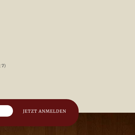
t
7
)