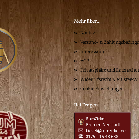
Mehr über...
Kontakt
Versand- & Zahlungsbeding
Impressum
AGB
Privatsphäre und Datenschu
Widerrufsrecht & Muster-Wi
Cookie Einstellungen
Bei Fragen...