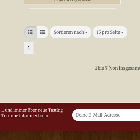
Sortieren nach
pro Seite
Sortieren nach
15 pro Seite
1
1
bis
7
(von insgesam
... und immer über neue Tasting
Termine informiert sein.