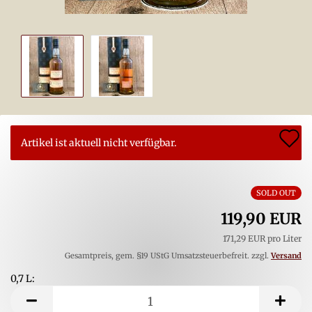
A
Artikel ist aktuell nicht verfügbar.
d
M
SOLD OUT
119,90 EUR
171,29 EUR pro Liter
Gesamtpreis, gem. §19 UStG Umsatzsteuerbefreit. zzgl.
Versand
0,7 L:
0,7
L